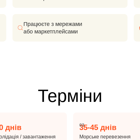
Працюєте з мережами
або маркетплейсами
Терміни
03
0 днів
35-45 днів
олідація / завантаження
Морське перевезення