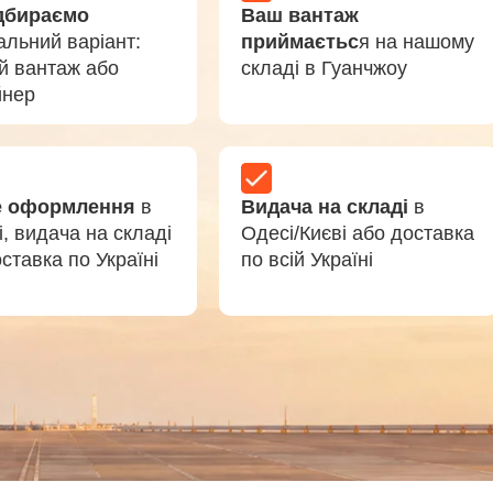
дбираємо
Ваш вантаж
альний варіант:
приймаєтьс
я на нашому
й вантаж або
складі в Гуанчжоу
йнер
е оформлення
в
Видача на складі
в
і, видача на складі
Одесі/Києві або доставка
ставка по Україні
по всій Україні