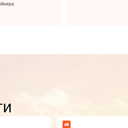
ейнера
ти