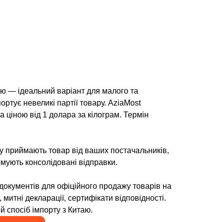
аю — ідеальний варіант для малого та
портує невеликі партії товару. AziaMost
за ціною від 1 долара за кілограм. Термін
оу приймають товар від ваших постачальників,
ормують консолідовані відправки.
документів для офіційного продажу товарів на
 митні декларації, сертифікати відповідності.
й спосіб імпорту з Китаю.