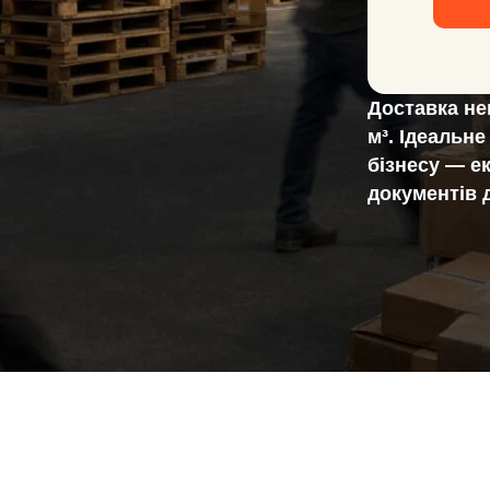
Доставка не
м³. Ідеальн
бізнесу — е
документів 