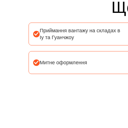
Що
Приймання вантажу на складах в
Іу та Гуанчжоу
Митне оформлення