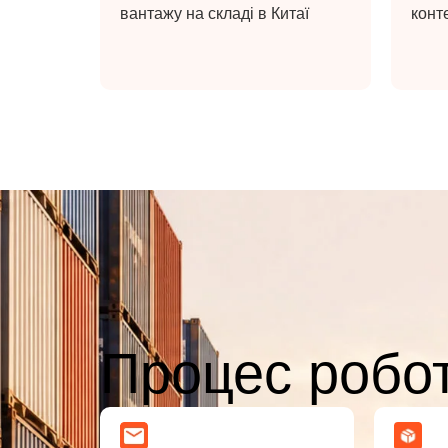
вантажу на складі в Китаї
конт
Процес робо