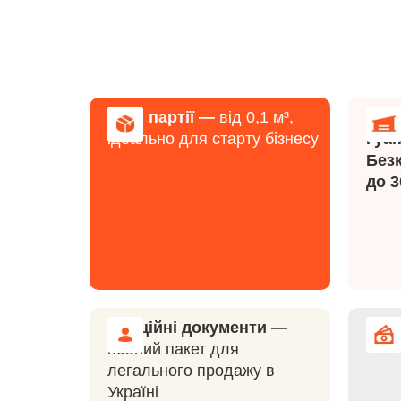
Малі партії —
від 0,1 м³,
Два 
ідеально для старту бізнесу
Гуа
Без
до 3
Офіційні документи —
Найн
повний пакет для
легального продажу в
Україні