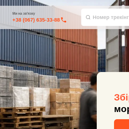
Ми на зв’язку
+38 (067) 635-33-88
Збі
мо