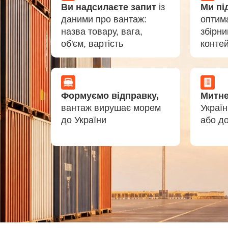
Ви надсилаєте запит
із
Ми пі
даними про вантаж:
оптим
назва товару, вага,
збірни
об'єм, вартість
конте
Формуємо відправку,
Митн
вантаж вирушає морем
Україн
до України
або до