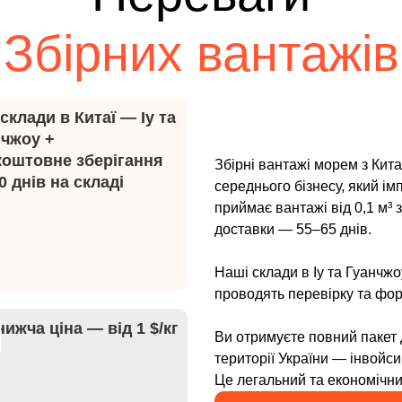
Збірних вантажів
склади в Китаї — Іу та
нчжоу +
коштовне зберігання
Збірні вантажі морем з Кит
0 днів на складі
середнього бізнесу, який ім
приймає вантажі від 0,1 м³ 
доставки — 55–65 днів.
Наші склади в Іу та Гуанчж
проводять перевірку та ф
ижча ціна — від 1 $/кг
Ви отримуєте повний пакет 
території України — інвойси,
Це легальний та економічни