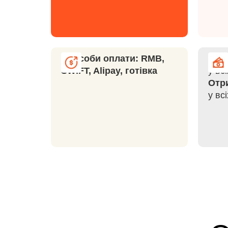
Способи оплати: RMB,
Пере
SWIFT, Alipay, готівка
у вс
Отр
у вс