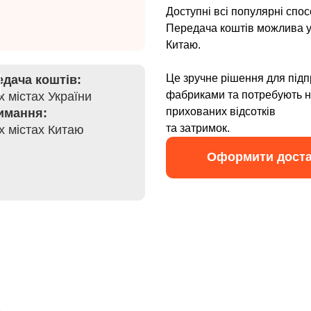
Доступні всі популярні спос
Передача коштів можлива у в
Китаю.
Це зручне рішення для під
дача коштів:
фабриками та потребують н
іх містах України
прихованих відсотків
имання:
та затримок.
іх містах Китаю
Оформити доста