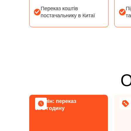
Переказ коштів
П
постачальнику в Китаї
та
О
Термін: переказ
Комі
за 1 годину