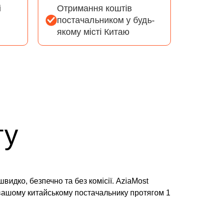
і
Отримання коштів
постачальником у будь-
якому місті Китаю
ту
видко, безпечно та без комісії. AziaMost
 вашому китайському постачальнику протягом 1